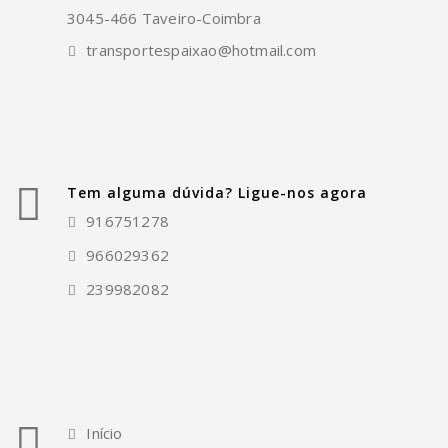
3045-466 Taveiro-Coimbra
transportespaixao@hotmail.com
Tem alguma dúvida? Ligue-nos agora
916751278
966029362
239982082
Início