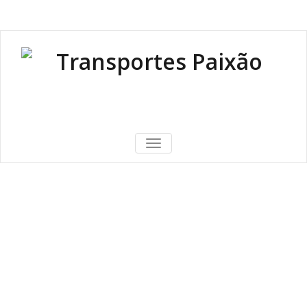
916751278
| 966029362
| 239982082
TOGGLE NAVIGATION
Não ponha demasiado
peso nas caixas
Início
/
Dicas
/
Não ponha demasiado peso nas caixas