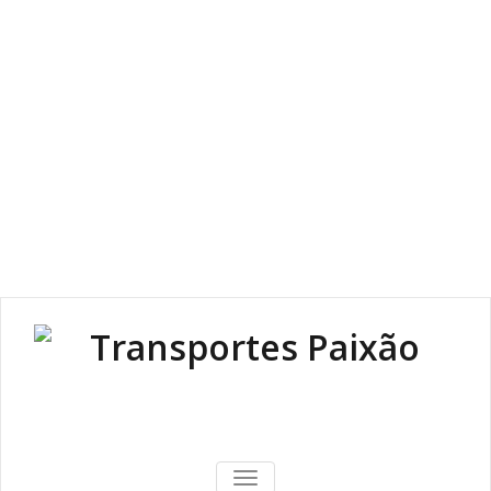
916751278
| 966029362
| 239982082
TOGGLE NAVIGATION